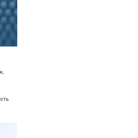
к,
есть