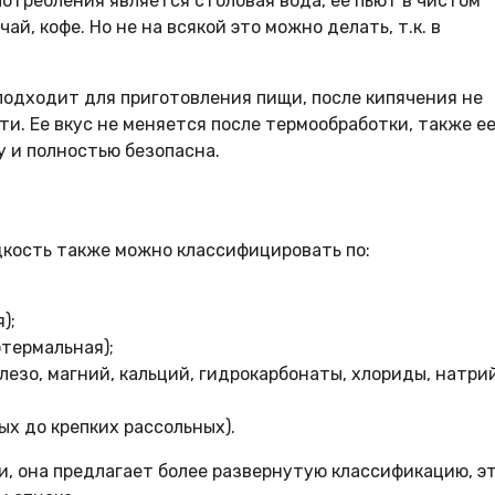
отребления является столовая вода, ее пьют в чистом
й, кофе. Но не на всякой это можно делать, т.к. в
подходит для приготовления пищи, после кипячения не
ти. Ее вкус не меняется после термообработки, также е
у и полностью безопасна.
дкость также можно классифицировать по:
);
отермальная);
лезо, магний, кальций, гидрокарбонаты, хлориды, натрий
х до крепких рассольных).
и, она предлагает более развернутую классификацию, э