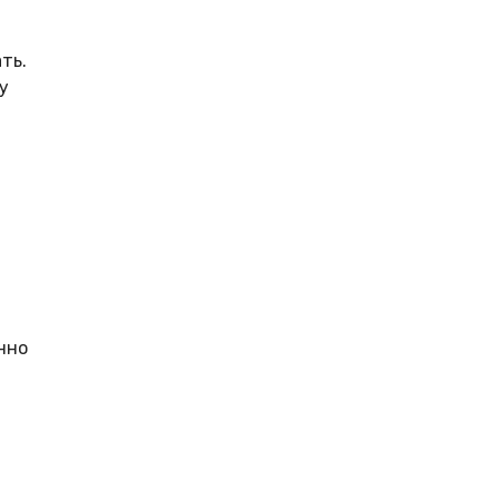
ть.
у
нно