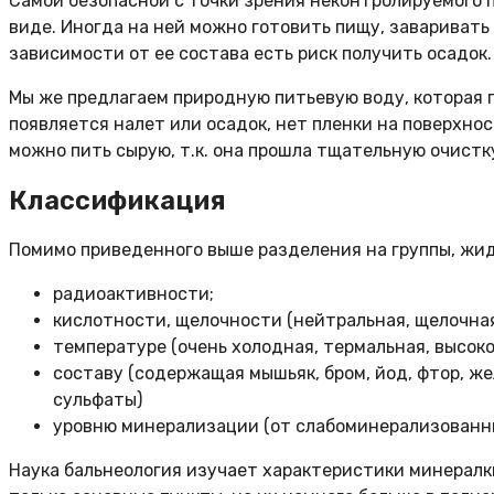
Самой безопасной с точки зрения неконтролируемого п
виде. Иногда на ней можно готовить пищу, заваривать ча
зависимости от ее состава есть риск получить осадок.
Мы же предлагаем природную питьевую воду, которая 
появляется налет или осадок, нет пленки на поверхнос
можно пить сырую, т.к. она прошла тщательную очистк
Классификация
Помимо приведенного выше разделения на группы, жи
радиоактивности;
кислотности, щелочности (нейтральная, щелочная
температуре (очень холодная, термальная, высок
составу (содержащая мышьяк, бром, йод, фтор, же
сульфаты)
уровню минерализации (от слабоминерализованны
Наука бальнеология изучает характеристики минералк