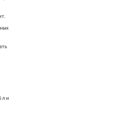
ит.
нных
ать
 л и